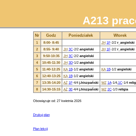
A213 praco
Nr
Godz
Poniedziałek
Wtorek
1
8:00- 8:45
JH
1F
-2/2
r_angielski
2
8:55- 9:40
JH
3C
-2/2
angielski
JH
1F
-2/2
r_angielski
3
9:50-10:35
JH
3C
-2/2
angielski
4
10:45-11:30
JH
3D
-1/2
angielski
5
11:40-12:25
KĄ
1B
-1/2
angielski
KĄ
1B
-1/2
angielski
6
12:40-13:25
KĄ
1B
-1/2
angielski
7
13:35-14:20
AŻ
1F
-4/4
j.hiszpański
WZ
1A
-1/4,
1C
-1/4
relig
8
14:30-15:15
AŻ
3E
-4/4
j.hiszpański
WZ
2C
-1/3
religia
Obowiązuje od: 27 kwietnia 2026
Drukuj plan
Plan lekcji