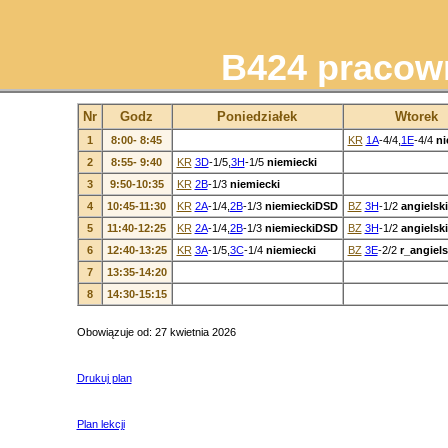
B424 pracown
Nr
Godz
Poniedziałek
Wtorek
1
8:00- 8:45
KR
1A
-4/4,
1E
-4/4
ni
2
8:55- 9:40
KR
3D
-1/5,
3H
-1/5
niemiecki
3
9:50-10:35
KR
2B
-1/3
niemiecki
4
10:45-11:30
KR
2A
-1/4,
2B
-1/3
niemieckiDSD
BZ
3H
-1/2
angielski
5
11:40-12:25
KR
2A
-1/4,
2B
-1/3
niemieckiDSD
BZ
3H
-1/2
angielski
6
12:40-13:25
KR
3A
-1/5,
3C
-1/4
niemiecki
BZ
3E
-2/2
r_angiels
7
13:35-14:20
8
14:30-15:15
Obowiązuje od: 27 kwietnia 2026
Drukuj plan
Plan lekcji